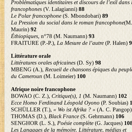
Problématiques identitaires et discours de l’exil dans l
francophones
(V. Lalagianni)
88
Le Polar francophone
(S. Mbondobari)
89
La Pression du social dans le roman francophone
(M
Maurin)
92
Éthiopiques
, n°78 (M. Naumann)
93
FRAITURE (P.-P.),
La Mesure de l’autre
(P. Halen)
9
Littérature orale
Littératures orales africaines
(D. Sy)
98
MBENG (A.),
Recueil de chansons épiques du peupl
du Cameroun
(M. Loimeier)
100
Afrique noire francophone
BOWAO (C. Z.),
Critique(s), 1
(M. Naumann)
102
Ecce Homo Ferdinand Léopold Oyono
(P. Soubias)
SCHÜLLER (T.),
« Wo ist Afrika ? »
(A. C. Pangop
THOMAS (D.),
Black France
(S. Gehrmann)
106
SENGHOR (L. S.),
Poésie complète
(G. Jacques)
10
Les Langages de la mémoire. Littérature, médias et