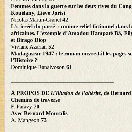
Femmes dans la guerre sur les deux rives du Congo
Kouélany, Lieve Joris)
Nicolas Martin-Granel
42
L’« irréel du passé » comme relief fictionnel dans le
africaines. L’exemple d’Amadou Hampaté Bâ, Fil
et Birago Diop
Viviane Azarian
52
Madagascar 1947 : le roman ouvre-t-il les pages sc
l’Histoire ?
Dominique Ranaivoson
61
___________________________________
À PROPOS DE
L’Illusion de l’altérité
, de Bernard
Chemins de traverse
F. Paravy
70
Avec Bernard Mouralis
A. Mangeon
73