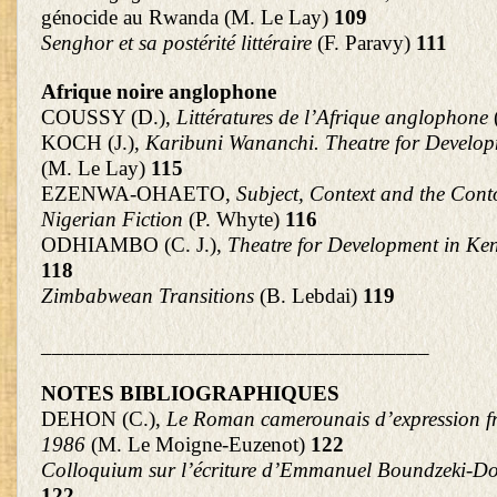
génocide au Rwanda (M. Le Lay)
109
Senghor et sa postérité littéraire
(F. Paravy)
111
Afrique noire anglophone
COUSSY (D.),
Littératures de l’Afrique anglophone
KOCH (J.),
Karibuni Wananchi. Theatre for Develop
(M. Le Lay)
115
EZENWA-OHAETO,
Subject, Context and the Cont
Nigerian Fiction
(P. Whyte)
116
ODHIAMBO (C. J.),
Theatre for Development in Ke
118
Zimbabwean Transitions
(B. Lebdai)
119
___________________________________
NOTES BIBLIOGRAPHIQUES
DEHON (C.),
Le Roman camerounais d’expression f
1986
(M. Le Moigne-Euzenot)
122
Colloquium sur l’écriture d’Emmanuel Boundzeki-D
122