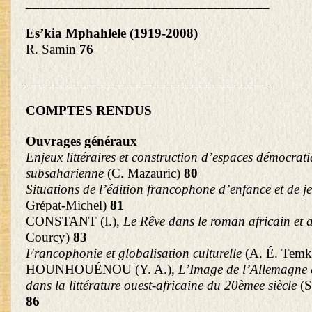
___________________________________
Es’kia Mphahlele (1919-2008)
R. Samin
76
___________________________________
COMPTES RENDUS
Ouvrages généraux
Enjeux littéraires et construction d’espaces démocrat
subsaharienne
(C. Mazauric)
80
Situations de l’édition francophone d’enfance et de 
Grépat-Michel)
81
CONSTANT (I.),
Le Rêve dans le roman africain et a
Courcy)
83
Francophonie et globalisation culturelle
(A. É. Tem
HOUNHOUÉNOU (Y. A.),
L’Image de l’Allemagne 
dans la littérature ouest-africaine du 20ème
e
siècle
(
86