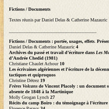
Fictions / Documents
Textes réunis par Daniel Delas & Catherine Mazauric
____________________________________
Fictions / Documents : portée, usages, effets
.
Présen
Daniel Delas & Catherine Mazauric
4
Archives du passé et travail d’écriture dans
Les Ma
d’Andrée Chedid (1981)
Christiane Chaulet Achour
10
Les écrivaines algériennes et l’écriture de la décenn
tactiques et quiproquos
Christine Détrez
19
Frères Volcans
de Vincent Placoly : un document su
absente de 1848 à la Martinique
Molly Grogan Lynch
27
Récits du camp Boiro : du témoignage à l’écriture 
Florence Paravy
34