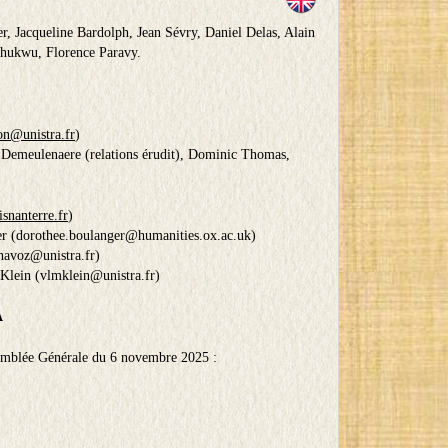
, Jacqueline Bardolph, Jean Sévry, Daniel Delas, Alain
chukwu, Florence Paravy.
n@unistra.fr
)
 Demeulenaere (relations érudit), Dominic Thomas,
snanterre.fr
)
r (
dorothee.boulanger@humanities.ox.ac.uk
)
havoz@unistra.fr
)
 Klein (
vlmklein@unistra.fr
)
A
ssemblée Générale du 6 novembre 2025 :