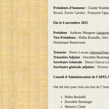
Présidents d’honneur :
Claude Wauthier
Ricard, Xavier Garnier, Françoise Ugo
Elu le 6 novembre 2025
Président
: Anthony Mangeon (
amangeo
Vice-Présidents :
Ridha Boulaâbi, Alex
Dominique Ranaivoson
Trésorier
: Pierre Leroux (
pleroux@pari
Trésorière Adjoint
: Dorothée Boulange
Secrétaire Générale
: Ninon Chavoz (
c
Secrétaire générale adjointe
: Victoria
Conseil d’Administration de l’APEL
Ont été élus pour trois ans lors de l’A
Ridha Boulaâbi
Dorothée Boulanger
Mounira Chatti