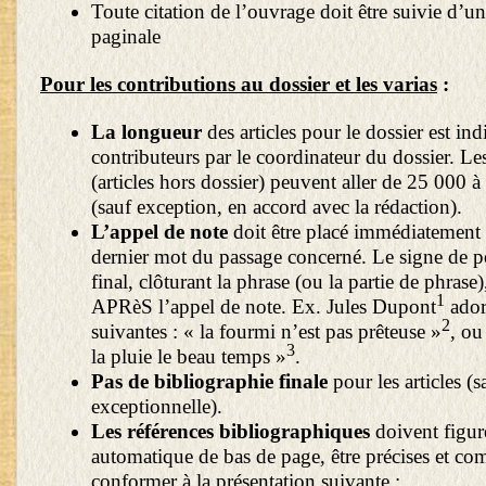
Toute citation de l’ouvrage doit être suivie d’un
paginale
Pour les contributions au dossier et les varias
:
La longueur
des articles pour le dossier est in
contributeurs par le coordinateur du dossier. Les
(articles hors dossier) peuvent aller de 25 000 
(sauf exception, en accord avec la rédaction).
L’appel de note
doit être placé immédiatement 
dernier mot du passage concerné. Le signe de p
final, clôturant la phrase (ou la partie de phrase)
1
APRèS l’appel de note. Ex. Jules Dupont
adora
2
suivantes : « la fourmi n’est pas prêteuse »
, ou
3
la pluie le beau temps »
.
Pas de bibliographie finale
pour les articles (
exceptionnelle).
Les références bibliographiques
doivent figur
automatique de bas de page, être précises et com
conformer à la présentation suivante :