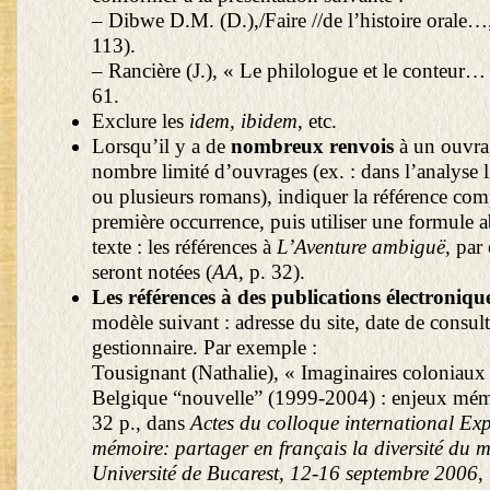
– Dibwe D.M. (D.),/Faire //de l’histoire orale…, 
113).
– Rancière (J.), « Le philologue et le conteur… »,
61.
Exclure les
idem, ibidem
, etc.
Lorsqu’il y a de
nombreux renvois
à un ouvra
nombre limité d’ouvrages (ex. : dans l’analyse li
ou plusieurs romans), indiquer la référence comp
première occurrence, puis utiliser une formule a
texte : les références à
L’Aventure ambiguë
, par
seront notées (
AA
, p. 32).
Les références à des publications électroniqu
modèle suivant : adresse du site, date de consult
gestionnaire. Par exemple :
Tousignant (Nathalie), « Imaginaires coloniaux 
Belgique “nouvelle” (1999-2004) : enjeux mémo
32 p., dans
Actes du colloque international Exp
mémoire: partager en français la diversité du 
Université de Bucarest, 12-16 septembre 2006
,