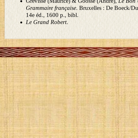
Grevisse (Maurice) & Goosse (André),
Le Bon 
Grammaire française
. Bruxelles : De Boeck/Du
14e éd., 1600 p., bibl.
Le Grand Robert
.