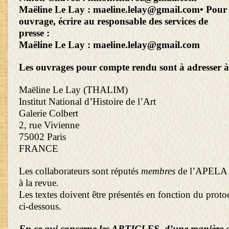
Maëline Le Lay :
maeline.lelay@gmail.com
• Pour
ouvrage, écrire au responsable des services de
presse :
Maëline Le Lay :
maeline.lelay@gmail.com
Les ouvrages pour compte rendu sont à adresser à
Maëline Le Lay (THALIM)
Institut National d’Histoire de l’Art
Galerie Colbert
2, rue Vivienne
75002 Paris
FRANCE
Les collaborateurs sont réputés
membres
de l’APELA 
à la revue.
Les textes doivent être présentés en fonction du proto
ci-dessous.
En ce qui concerne les ARTICLES, d’une manière g