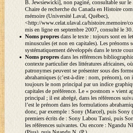
B. Jewsiewicki], non paginé, consultable sur le s
Chaire de recherche du Canada en Histoire com
mémoire (Université Laval, Québec),
<http://www.celat.ulaval.ca/histoire.memoire/
mis en ligne en septembre 2007, consulté le 30
Noms propres
dans le texte : tojours sont en let
minuscules (et non en capitales). Les prénoms s
systématiquement développés dans le texte cour
Noms propres
dans les références bibliographiq
contexte particulier des littératures africaines, où
patronymes peuvent se présenter sous des form
abrahamiques (c’est-à-dire : nom, prénom), on i
toujours le nom principal par un indice graphique
capitales de préférence. Le « postnom » vient a
principal ; il est abrégé, dans les références su
l’est le prénom dans les formulations abrahami
donc, par exemple : Sony (Marcel), puis Sony (
premiers écrits de : Sony Labou Tansi, puis So
les références suivantes. Ou encore : Ngandu 
(Pius), puis Ngandu N. (P.).