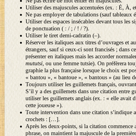
Ne pas écrire de mot entier en majuscules.
Utiliser des majuscules accentuées (ex. : É, À, et
Ne pas employer de tabulations (sauf tableaux é
Utiliser des espaces insécables devant tous les 
de ponctuation ( : / ; / ! / ?).
Utiliser le tiret demi-cadratin (–).
Réserver les italiques aux titres d’ouvrages et a
étrangers, sauf si ceux-ci sont francisés ; dans ce
présenter en italiques mais les accorder normale
mututsi
, ou une femme tutsie). On préfèrera tou
graphie la plus française lorsque le choix est pos
« bantou », « bantoue », « bantous » (au lieu 
Toujours utiliser les guillemets français, ouvran
S’il y a des guillemets dans une citation entre g
utiliser les guillemets anglais (ex. : « elle avait
cette joueuse »).
Toute intervention dans une citation s’indique
crochets : […].
Après les deux-points, si la citation commence
phrase, on maintient la majuscule de la première l