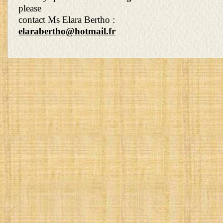
please
contact Ms Elara Bertho :
elarabertho@hotmail.fr