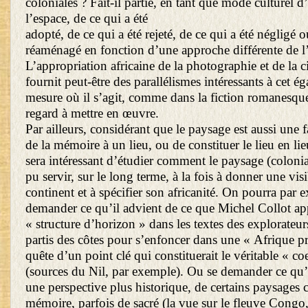
coloniales ? Fait-il partie, en tant que mode culturel 
l’espace, de ce qui a été
adopté, de ce qui a été rejeté, de ce qui a été négligé o
réaménagé en fonction d’une approche différente de l
L’appropriation africaine de la photographie et de la 
fournit peut-être des parallélismes intéressants à cet é
mesure où il s’agit, comme dans la fiction romanesque
regard à mettre en œuvre.
Par ailleurs, considérant que le paysage est aussi une 
de la mémoire à un lieu, ou de constituer le lieu en li
sera intéressant d’étudier comment le paysage (colonia
pu servir, sur le long terme, à la fois à donner une visib
continent et à spécifier son africanité. On pourra par
demander ce qu’il advient de ce que Michel Collot ap
« structure d’horizon » dans les textes des explorateur
partis des côtes pour s’enfoncer dans une « Afrique p
quête d’un point clé qui constituerait le véritable « 
(sources du Nil, par exemple). Ou se demander ce qu’i
une perspective plus historique, de certains paysages c
mémoire, parfois de sacré (la vue sur le fleuve Congo,