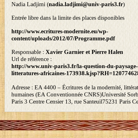
Nadia Ladjimi (
nadia.ladjimi@univ-paris3.fr
)
Entrée libre dans la limite des places disponibles
http://www.ecritures-modernite.eu/wp-
content/uploads/2012/07/Programme.pdf
Responsable :
Xavier Garnier et Pierre Halen
Url de référence :
http://www.univ-paris3.fr/la-question-du-paysage-
litteratures-africaines-173938.kjsp?RH=1207746
Adresse : EA 4400 – Écritures de la modernité, littérat
humaines (EA Conventionnée CNRS)Université Sorb
Paris 3 Centre Censier 13, rue Santeuil75231 Paris C