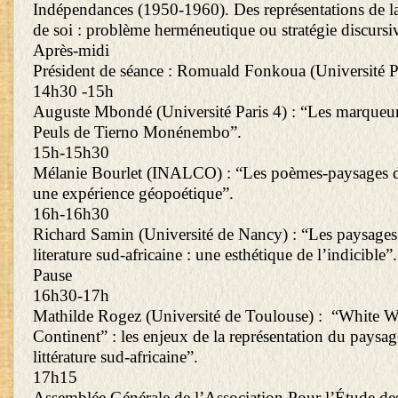
Indépendances (1950-1960). Des représentations de la
de soi : problème herméneutique ou stratégie discursi
Après-midi
Président de séance : Romuald Fonkoua (Université P
14h30 -15h
Auguste Mbondé (Université Paris 4) : “Les marqueu
Peuls de Tierno Monénembo”.
15h-15h30
Mélanie Bourlet (INALCO) : “Les poèmes-paysages d
une expérience géopoétique”.
16h-16h30
Richard Samin (Université de Nancy) : “Les paysage
literature sud-africaine : une esthétique de l’indicible”.
Pause
16h30-17h
Mathilde Rogez (Université de Toulouse) : “White W
Continent” : les enjeux de la représentation du paysag
littérature sud-africaine”.
17h15
Assemblée Générale de l’Association Pour l’Étude des