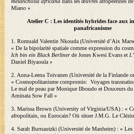
melancholia africana
dans les œuvres afropéennes d
Miano »
Atelier C : Les identités hybrides face aux 
panafricanisme
1. Romuald Valentin Nkouda (Université d’Aix Mars
« De la bipolarité spatiale comme expression du cos
Ich bin ein Black Berliner
de Jones Kwesi Evans et
L
Daniel Biyaoula »
2. Anna-Leena Toivanen (Université de la Finlande ori
« Cosmopolitanisme compromis: Voyages transnatio
Le mal de peau par Monique Ilboudo et Douceurs du 
Aminata Sow Fall »
3. Marissa Brown (University of Virginia/USA) : « C
afropolitain, ou Eurocain? Où situer J.M.G. Le Clézi
4. Sarah Burnautzki (Université de Manheim) : « Les 