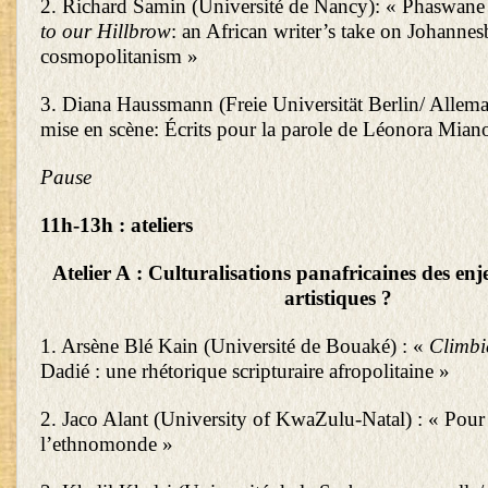
2. Richard Samin (Université de Nancy): « Phaswan
to our Hillbrow
: an African writer’s take on Johannes
cosmopolitanism »
3. Diana Haussmann (Freie Universität Berlin/ Allem
mise en scène: Écrits pour la parole de Léonora Mian
Pause
11h-13h : ateliers
Atelier A : Culturalisations panafricaines des enje
artistiques ?
1. Arsène Blé Kain (Université de Bouaké) : «
Climb
Dadié : une rhétorique scripturaire afropolitaine »
2. Jaco Alant (University of KwaZulu-Natal) : « Pour u
l’ethnomonde »