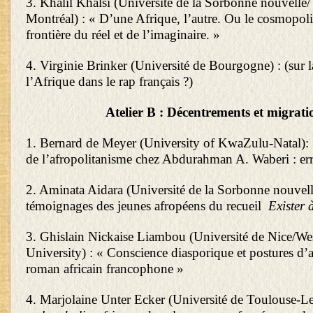
3. Khalil Khalsi (Université de la Sorbonne nouvelle/
Montréal) : « D’une Afrique, l’autre. Ou le cosmopoli
frontière du réel et de l’imaginaire. »
4. Virginie Brinker (Université de Bourgogne) : (sur l
l’Afrique dans le rap français ?)
Atelier B : Décentrements et migrati
1. Bernard de Meyer (University of KwaZulu-Natal): 
de l’afropolitanisme chez Abdurahman A. Waberi : erra
2. Aminata Aidara (Université de la Sorbonne nouvell
témoignages des jeunes afropéens du recueil
Exister
3. Ghislain Nickaise Liambou (Université de Nice/We
University) : « Conscience diasporique et postures d’a
roman africain francophone »
4. Marjolaine Unter Ecker (Université de Toulouse-Le