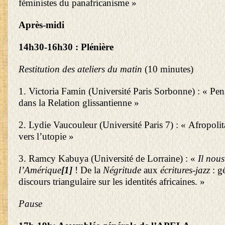
féministes du panafricanisme »
Après-midi
14h30-16h30 : Plénière
Restitution des ateliers du matin
(10 minutes)
1. Victoria Famin (Université Paris Sorbonne) : « Pens
dans la Relation glissantienne »
2. Lydie Vaucouleur (Université Paris 7) : « Afropolit
vers l’utopie »
3. Ramcy Kabuya (Université de Lorraine) : «
Il nous
l’Amérique
[1]
! De la
Négritude
aux
écritures-jazz
: g
discours triangulaire sur les identités africaines. »
Pause