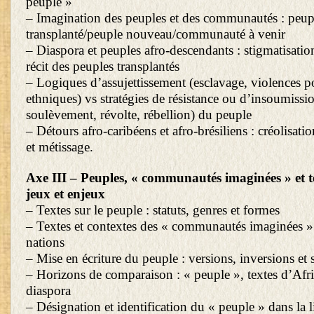
peuple »
– Imagination des peuples et des communautés : peup
transplanté/peuple nouveau/communauté à venir
– Diaspora et peuples afro-descendants : stigmatisations
récit des peuples transplantés
– Logiques d’assujettissement (esclavage, violences po
ethniques) vs stratégies de résistance ou d’insoumissi
soulèvement, révolte, rébellion) du peuple
– Détours afro-caribéens et afro-brésiliens : créolisatio
et métissage.
Axe III – Peuples, « communautés imaginées » et t
jeux et enjeux
– Textes sur le peuple : statuts, genres et formes
– Textes et contextes des « communautés imaginées » :
nations
– Mise en écriture du peuple : versions, inversions et
– Horizons de comparaison : « peuple », textes d’Afri
diaspora
– Désignation et identification du « peuple » dans la li