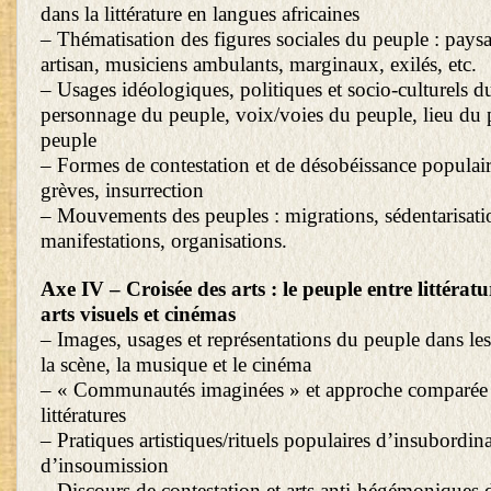
dans la littérature en langues africaines
– Thématisation des figures sociales du peuple : paysa
artisan, musiciens ambulants, marginaux, exilés, etc.
– Usages idéologiques, politiques et socio-culturels d
personnage du peuple, voix/voies du peuple, lieu du
peuple
– Formes de contestation et de désobéissance populair
grèves, insurrection
– Mouvements des peuples : migrations, sédentarisati
manifestations, organisations.
Axe IV – Croisée des arts : le peuple entre littérat
arts visuels et cinémas
– Images, usages et représentations du peuple dans les 
la scène, la musique et le cinéma
– « Communautés imaginées » et approche comparée d
littératures
– Pratiques artistiques/rituels populaires d’insubordina
d’insoumission
– Discours de contestation et arts anti-hégémoniques 