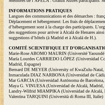
Membres de l’APELA : Gratuit Autres participants: Mo
INFORMATIONS PRATIQUES
Langues des communications et des démarches : franç
Déplacement et hébergement: Les frais de déplacemen
d’hébergement sont à la charge des participants. L’or
des suggestions pour arriver à Alcalá de Henares ainsi
suggestions d’hôtels (à Madrid et à Alcalá de H.).
COMITÉ SCIENTIFIQUE ET D’ORGANISATI
Marie-Rose ABOMO MAURIN (Université Yaoundé 
María Lourdes CARRIEDO LÓPEZ (Universidad Co
Madrid, Espagne)
Bernard DE MEYER (University of KwaZulu-Natal, 
Inmaculada DIAZ NARBONA (Universidad de Cádiz
Mar GARCIA (Universidad Autónoma de Barcelona,
Maya G. VINUESA (Universidad de Alcalá, Madrid,
Landry-Wilfrid MIAMPIKA (Universidad de Alcalá, 
Valentina TARQUINI (Università di Roma III, Italie)