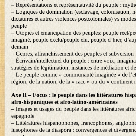
– Représentations et représentativité du peuple : mythes
– Logiques de domination (esclavage, colonisation, n
dictatures et autres violences postcoloniales) vs modes
peuple
– Utopies et émancipation des peuples: peuple réel/pe
imaginé, peuple exclu/peuple élu, peuple d’hier, d’au
demain
– Genres, affranchissement des peuples et subversion
– Écrivain/intellectuel du peuple : entre voix, imagina
stratégies de légitimation, instances de médiation et d
– Le peuple comme « communauté imaginée » de l’eth
région, de la nation, de la « race » ou du « continent 
Axe II – Focus : le peuple dans les littératures his
afro-hispaniques et afro-latino-américaines
– Images et usages du peuple dans les littératures afri
espagnole
– Littératures hispanophones, francophones, angloph
lusophones de la diaspora : convergences et divergen