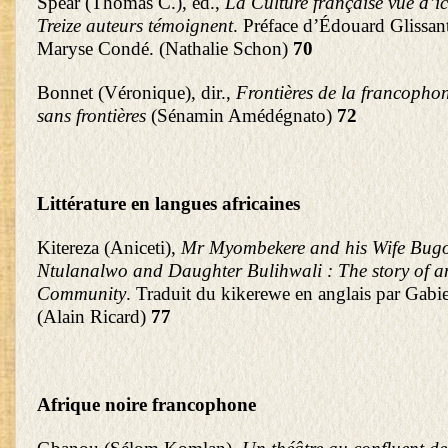
Spear (Thomas C.), éd.,
La Culture
française vue d’ici
Treize auteurs témoignent
. Préface d’Édouard Glissant
Maryse Condé. (Nathalie Schon)
70
Bonnet (Véronique), dir.,
Frontières de la francopho
sans frontières
(Sénamin Amédégnato)
72
Littérature en langues africaines
Kitereza (Aniceti),
Mr Myombekere and his Wife Bugo
Ntulanalwo and Daughter Bulihwali : The
story
of a
Community
. Traduit du kikerewe en anglais par Gab
(Alain Ricard)
77
Afrique noire francophone