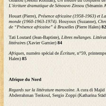
Gbanou (Sélom Komlan),
Un théâtre au confluent de
L’écriture dramatique de Sénouvo Zinsou
(Sénamin 
Houart (Pierre),
Présence africaine (1958-1963) et La 
monde (1960-1963-1974)
. Houyoux (Suzanne),
Chr
de “Présence africaine” à Bruxelles
(Pierre Halen)
8
Tati Loutard (Jean-Baptiste),
Libres mélanges. Littérat
littéraires
(Xavier Garnier)
84
Afriques
, numéro spécial de
Écriture
, n°59, printemps
Halen)
85
Afrique du Nord
Regards sur la littérature marocaine
. A cura di Majid
Abderrahman Tenkoul, Sergio Zoppi (Katharina Städ