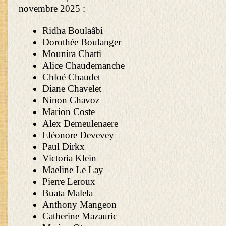
novembre 2025 :
Ridha Boulaâbi
Dorothée Boulanger
Mounira Chatti
Alice Chaudemanche
Chloé Chaudet
Diane Chavelet
Ninon Chavoz
Marion Coste
Alex Demeulenaere
Eléonore Devevey
Paul Dirkx
Victoria Klein
Maeline Le Lay
Pierre Leroux
Buata Malela
Anthony Mangeon
Catherine Mazauric