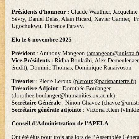
Présidents d’honneur :
Claude Wauthier, Jacqueline
Sévry, Daniel Delas, Alain Ricard, Xavier Garnier, F
Ugochukwu, Florence Paravy.
Elu le 6 novembre 2025
Président
: Anthony Mangeon (
amangeon@unistra.f
Vice-Présidents :
Ridha Boulaâbi, Alex Demeulenaere
érudit), Dominic Thomas, Dominique Ranaivoson
Trésorier
: Pierre Leroux (
pleroux@parisnanterre.fr
)
Trésorière Adjoint
: Dorothée Boulanger
(
dorothee.boulanger@humanities.ox.ac.uk
)
Secrétaire Générale
: Ninon Chavoz (
chavoz@unistr
Secrétaire générale adjointe
: Victoria Klein (
vlmkle
Conseil d’Administration de l’APELA
Ont été élus pour trois ans lors de l’Assemblée Génér