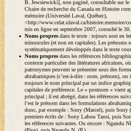
B. Jewsiewicki], non paginé, consultable sur le s
Chaire de recherche du Canada en Histoire com
mémoire (Université Laval, Québec),
<http://www.celat.ulaval.ca/histoire.memoire/
mis en ligne en septembre 2007, consulté le 30
Noms propres
dans le texte : tojours sont en let
minuscules (et non en capitales). Les prénoms s
systématiquement développés dans le texte cour
Noms propres
dans les références bibliographiq
contexte particulier des littératures africaines, où
patronymes peuvent se présenter sous des form
abrahamiques (c’est-à-dire : nom, prénom), on i
toujours le nom principal par un indice graphique
capitales de préférence. Le « postnom » vient a
principal ; il est abrégé, dans les références su
l’est le prénom dans les formulations abrahami
donc, par exemple : Sony (Marcel), puis Sony (
premiers écrits de : Sony Labou Tansi, puis So
les références suivantes. Ou encore : Ngandu 
(Pius), puis Ngandu N. (P.).