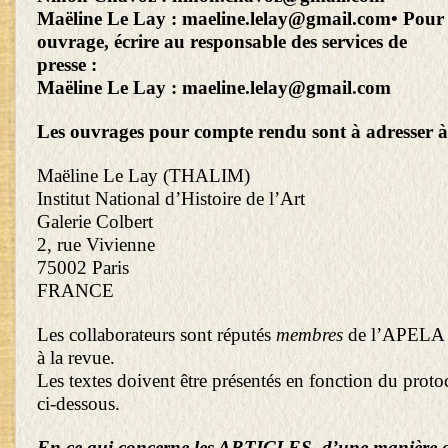
Maëline Le Lay :
maeline.lelay@gmail.com
• Pour
ouvrage, écrire au responsable des services de
presse :
Maëline Le Lay :
maeline.lelay@gmail.com
Les ouvrages pour compte rendu sont à adresser à
Maëline Le Lay (THALIM)
Institut National d’Histoire de l’Art
Galerie Colbert
2, rue Vivienne
75002 Paris
FRANCE
Les collaborateurs sont réputés
membres
de l’APELA 
à la revue.
Les textes doivent être présentés en fonction du proto
ci-dessous.
En ce qui concerne les ARTICLES, d’une manière g