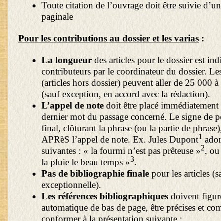
Toute citation de l’ouvrage doit être suivie d’un
paginale
Pour les contributions au dossier et les varias
:
La longueur
des articles pour le dossier est in
contributeurs par le coordinateur du dossier. Les
(articles hors dossier) peuvent aller de 25 000 
(sauf exception, en accord avec la rédaction).
L’appel de note
doit être placé immédiatement 
dernier mot du passage concerné. Le signe de p
final, clôturant la phrase (ou la partie de phrase)
1
APRèS l’appel de note. Ex. Jules Dupont
adora
2
suivantes : « la fourmi n’est pas prêteuse »
, ou
3
la pluie le beau temps »
.
Pas de bibliographie finale
pour les articles (
exceptionnelle).
Les références bibliographiques
doivent figur
automatique de bas de page, être précises et com
conformer à la présentation suivante :