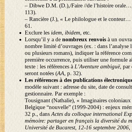
– Dibwe D.M. (D.),/Faire //de l’histoire orale…, 
113).
– Rancière (J.), « Le philologue et le conteur… »,
61.
Exclure les
idem, ibidem
, etc.
Lorsqu’il y a de
nombreux renvois
à un ouvra
nombre limité d’ouvrages (ex. : dans l’analyse li
ou plusieurs romans), indiquer la référence comp
première occurrence, puis utiliser une formule a
texte : les références à
L’Aventure ambiguë
, par
seront notées (
AA
, p. 32).
Les références à des publications électroniqu
modèle suivant : adresse du site, date de consult
gestionnaire. Par exemple :
Tousignant (Nathalie), « Imaginaires coloniaux 
Belgique “nouvelle” (1999-2004) : enjeux mémo
32 p., dans
Actes du colloque international Exp
mémoire: partager en français la diversité du 
Université de Bucarest, 12-16 septembre 2006
,