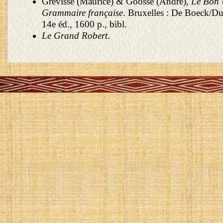
Grevisse (Maurice) & Goosse (André),
Le Bon 
Grammaire française
. Bruxelles : De Boeck/Du
14e éd., 1600 p., bibl.
Le Grand Robert
.