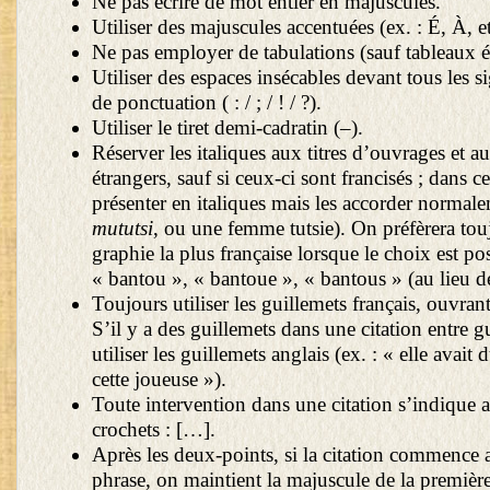
Ne pas écrire de mot entier en majuscules.
Utiliser des majuscules accentuées (ex. : É, À, et
Ne pas employer de tabulations (sauf tableaux é
Utiliser des espaces insécables devant tous les 
de ponctuation ( : / ; / ! / ?).
Utiliser le tiret demi-cadratin (–).
Réserver les italiques aux titres d’ouvrages et a
étrangers, sauf si ceux-ci sont francisés ; dans ce
présenter en italiques mais les accorder normale
mututsi
, ou une femme tutsie). On préfèrera tou
graphie la plus française lorsque le choix est pos
« bantou », « bantoue », « bantous » (au lieu 
Toujours utiliser les guillemets français, ouvran
S’il y a des guillemets dans une citation entre g
utiliser les guillemets anglais (ex. : « elle avait
cette joueuse »).
Toute intervention dans une citation s’indique
crochets : […].
Après les deux-points, si la citation commence
phrase, on maintient la majuscule de la première l