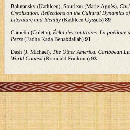
Balutansky (Kathleen), Sourieau (Marie-Agnès),
Car
Creolization. Reflections on the Cultural Dynamics 
Literature and Identity
(Kathleen Gyssels)
89
Camelin (Colette),
Éclat des contraires. La poétique 
Perse
(Fatiha Kada Benabdallah)
91
Dash (J. Michael),
The Other America. Caribbean Lit
World Context
(Romuald Fonkoua)
93