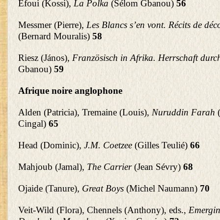
Efoui (Kossi),
La Polka
(Sélom Gbanou)
56
Messmer (Pierre),
Les Blancs s’en vont. Récits de déc
(Bernard Mouralis)
58
Riesz (János),
Französisch in Afrika. Herrschaft dur
Gbanou)
59
Afrique noire anglophone
Alden (Patricia), Tremaine (Louis),
Nuruddin Farah
(
Cingal)
65
Head (Dominic),
J.M. Coetzee
(Gilles Teulié)
66
Mahjoub (Jamal),
The Carrier
(Jean Sévry)
68
Ojaide (Tanure),
Great Boys
(Michel Naumann)
70
Veit-Wild (Flora), Chennels (Anthony), eds.,
Emergin