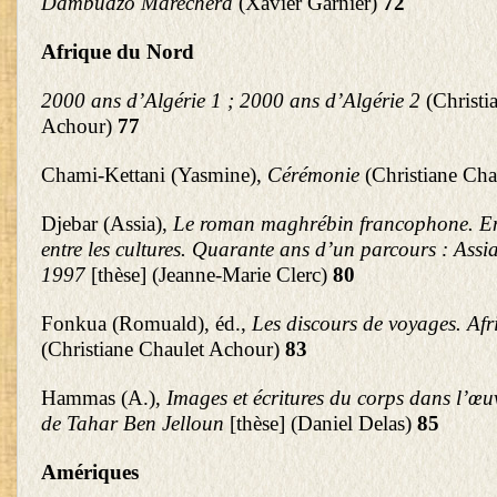
Dambudzo Marechera
(Xavier Garnier)
72
Afrique du Nord
2000 ans d’Algérie 1 ; 2000 ans d’Algérie 2
(Christi
Achour)
77
Chami-Kettani (Yasmine),
Cérémonie
(Christiane Ch
Djebar (Assia),
Le roman maghrébin francophone. Ent
entre les cultures. Quarante ans d’un parcours : Ass
1997
[thèse] (Jeanne-Marie Clerc)
80
Fonkua (Romuald), éd.,
Les discours de voyages. Afri
(Christiane Chaulet Achour)
83
Hammas (A.),
Images et écritures du corps dans l’œ
de Tahar Ben Jelloun
[thèse] (Daniel Delas)
85
Amériques