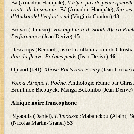
Bâ (Amadou Hampâté),
Il n’y a pas de petite querel
contes de la savane
; Bâ (Amadou Hampâté),
Sur les 
d’Amkoullel l’enfant peul
(Virginia Coulon)
43
Brown (Duncan),
Voicing the Text. South Africa Poe
Performance
(Jean Derive)
45
Descamps (Bernard), avec la collaboration de Christ
don du fleuve. Poèmes peuls
(Jean Derive)
46
Opland (Jeff),
Xhosa Poets and Poetry
(Jean Derive)
Voix d’Afrique I, Poésie
. Anthologie réunie par Chris
Brunhilde Biebuyck, Manga Bekombo (Jean Derive)
Afrique noire francophone
Biyaoula (Daniel),
L’Impasse ;
Mabanckou (Alain),
Bl
(Nicolas Martin-Granel)
53