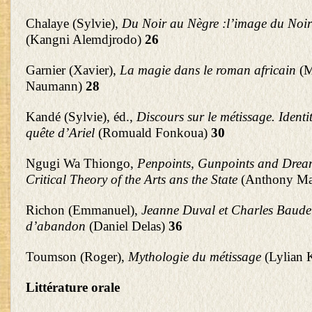
Chalaye (Sylvie),
Du Noir au Nègre :l’image du Noir
(Kangni Alemdjrodo)
26
Garnier (Xavier),
La magie dans le roman africain
(M
Naumann)
28
Kandé (Sylvie), éd.,
Discours sur le métissage. Identi
quête d’Ariel
(Romuald Fonkoua)
30
Ngugi Wa Thiongo,
Penpoints, Gunpoints and Drea
Critical Theory of the Arts ans the State
(Anthony M
Richon (Emmanuel),
Jeanne Duval et Charles Baudel
d’abandon
(Daniel Delas)
36
Toumson (Roger),
Mythologie du métissage
(Lylian 
Littérature orale