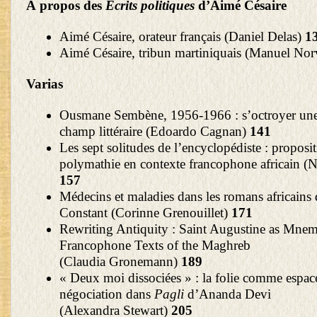
À propos des
Écrits politiques
d’Aimé Césaire
Aimé Césaire, orateur français (Daniel Delas)
1
Aimé Césaire, tribun martiniquais (Manuel Nor
Varias
Ousmane Sembène, 1956-1966 : s’octroyer une 
champ littéraire (Edoardo Cagnan)
141
Les sept solitudes de l’encyclopédiste : proposit
polymathie en contexte francophone africain 
157
Médecins et maladies dans les romans africains 
Constant (Corinne Grenouillet)
171
Rewriting Antiquity : Saint Augustine as Mnem
Francophone Texts of the Maghreb
(Claudia Gronemann)
189
« Deux moi dissociées » : la folie comme espac
négociation dans
Pagli
d’Ananda Devi
(Alexandra Stewart)
205