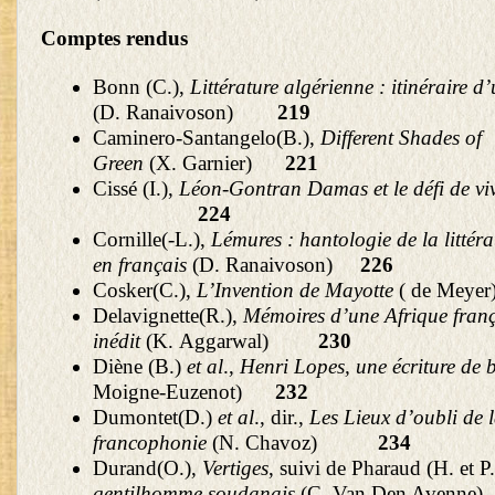
Comptes rendus
Bonn (C.),
Littérature algérienne : itinéraire d’
(D. Ranaivoson)
219
Caminero-Santangelo(B.),
Different Shades of
Green
(X. Garnier)
221
Cissé (I.),
Léon-Gontran Damas et le défi de vi
224
Cornille(-L.),
Lémures
:
hantologie de la littér
en français
(D. Ranaivoson)
226
Cosker(C.),
L’Invention de Mayotte
( de M
Delavignette(R.),
Mémoires d’une Afrique franç
inédit
(K. Aggarwal)
230
Diène (B.)
et al
.,
Henri Lopes, une écriture de
Moigne-Euzenot)
232
Dumontet(D.)
et al
., dir.,
Les Lieux d’oubli de 
francophonie
(N. Chavoz)
234
Durand(O.),
Vertiges
, suivi de Pharaud (H. et P
gentilhomme soudanais
(C. Van Den Aven