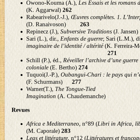
Owono-Kouma (A.),
Les Essais et les romans
(K. Aggarwal)
262
Rabearivelo(J.-J.),
Œuvres complètes. 1. L’Inter
(D. Ranaivoson)
263
Repinecz (J.),
Subversive Traditions
(J. J
Sari (L.), dir.,
Enfants de guerre
; Sari (L.M.), d
imaginaire de l’identité / altérité
(K. Ferreira-M
271
Schill (P.), éd.,
Réveiller l’archive d’une guerre
coloniale
(E. Bertho)
274
Tuquoi(J.-P.),
Oubangui-Chari : le pays qui n’e
(F. Schurmans)
277
Warner(T.),
The Tongue-Tied
Imagination
(A. Chaudemanch
Revues
Africa e Mediterraneo
, n°89 (
Libri in Africa, li
(M. Caporale)
283
Legs et littérature
, n°12 (
Littératures et franco