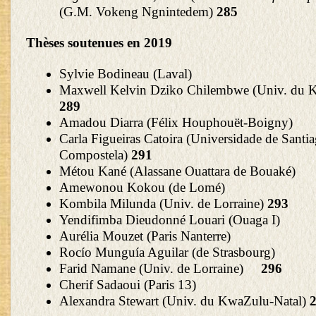
(G.M. Vokeng Ngnintedem)
285
Thèses soutenues en 2019
Sylvie Bodineau (Lava
Maxwell Kelvin Dziko Chilembwe (Univ. du 
289
Amadou Diarra (Félix Houphouët-Boi
Carla Figueiras Catoira (Universidade de Santi
Compostela)
291
Métou Kané (Alassane Ouattara de Bou
Amewonou Kokou (de Lom
Kombila Milunda (Univ. de Lorraine)
293
Yendifimba Dieudonné Louari (Ouaga
Aurélia Mouzet (Paris Nanterre
Rocío Munguía Aguilar (de Strasbou
Farid Namane (Univ. de Lorraine)
296
Cherif Sadaoui (Paris 1
Alexandra Stewart (Univ. du KwaZulu-Natal)