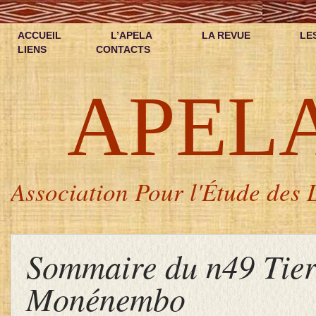
ACCUEIL
L’APELA
LA REVUE
LE
LIENS
CONTACTS
APEL
Association Pour l'Étude des L
Sommaire du n49 Tie
Monénembo