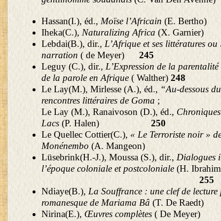
Hassan(I.), éd.,
Moïse l’Africain
(E. Ber
Iheka(C.),
Naturalizing Africa
(X. Garn
Lebdai(B.), dir.,
L’Afrique et ses littératures ou
narration
( de Meyer)
245
Leguy (C.), dir.,
L’Expression de la parentalité 
de la parole en Afrique
( Walther)
248
Le Lay(M.), Mirlesse (A.), éd.,
“Au-dessous du
rencontres littéraires de Goma
;
Le Lay (M.), Ranaivoson (D.), éd.,
Chroniques
Lacs
(P. Halen)
250
Le Quellec Cottier(C.),
« Le Terroriste noir » d
Monénembo
(A. Mangeo
Lüsebrink(H.-J.), Moussa (S.), dir.,
Dialogues i
l’époque coloniale et postcoloniale
(H. Ibrahim
255
Ndiaye(B.),
La Souffrance : une clef de lecture
romanesque de Mariama Bâ
(T. De Rae
Nirina(E.),
Œuvres complètes
( De Me