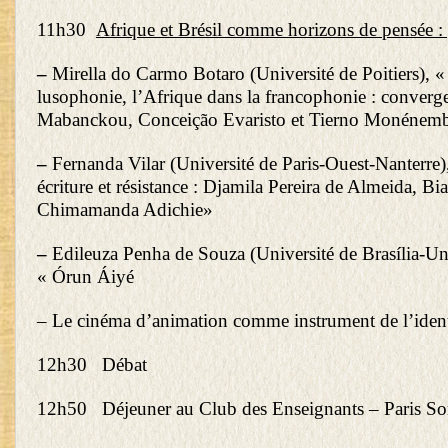
11h30
Afrique et Brésil comme horizons de pensée : g
–
Mirella do Carmo Botaro (Université de Poitiers), «
lusophonie, l’Afrique dans la francophonie : converge
Mabanckou, Conceição Evaristo et Tierno Monénem
–
Fernanda Vilar (Université de Paris-Ouest-Nanterre),
écriture et résistance : Djamila Pereira de Almeida, Bi
Chimamanda Adichie»
–
Edileuza Penha de Souza (Université de Brasília-Un
« Órun Áiyé
– Le cinéma d’animation comme instrument de l’ident
12h30 Débat
12h50 Déjeuner au Club des Enseignants – Paris S