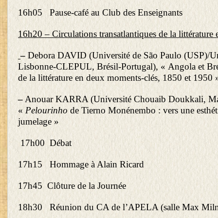
16h05 Pause-café au Club des Enseignants
16h20 – Circulations transatlantiques de la littérature
–
Debora DAVID (Université de São Paulo (USP)/Uni
Lisbonne-CLEPUL, Brésil-Portugal), « Angola et Brési
de la littérature en deux moments-clés, 1850 et 1950 
–
Anouar KARRA (Université Chouaib Doukkali, Ma
«
Pelourinho
de Tierno Monénembo : vers une esthét
jumelage »
17h00 Débat
17h15 Hommage à Alain Ricard
17h45 Clôture de la Journée
18h30 Réunion du CA de l’APELA (salle Max Miln