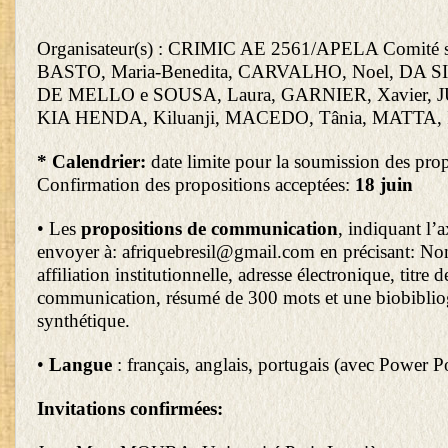
Organisateur(s) : CRIMIC AE 2561/APELA Comité sc
BASTO, Maria-Benedita, CARVALHO, Noel, DA SIL
DE MELLO e SOUSA, Laura, GARNIER, Xavier, 
KIA HENDA, Kiluanji, MACEDO, Tânia, MATTA, I
*
Calendrier:
date limite pour la soumission des pro
Confirmation des propositions acceptées:
18 juin
• Les
propositions de communication
, indiquant l’a
envoyer à: afriquebresil@gmail.com en précisant: N
affiliation institutionnelle, adresse électronique, titre d
communication, résumé de 300 mots et une biobiblio
synthétique.
•
Langue
: français, anglais, portugais (avec Power P
Invitations
confirmées: