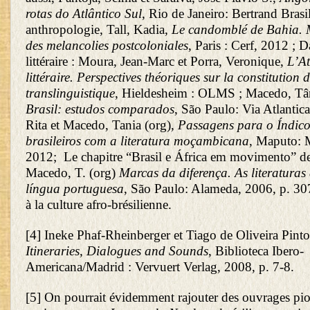
rotas do Atlântico Sul
, Rio de Janeiro: Bertrand Bras
anthropologie, Tall, Kadia,
Le candomblé de Bahia. 
des melancolies postcoloniales
, Paris : Cerf, 2012 ; 
littéraire : Moura, Jean-Marc et Porra, Veronique,
L’At
littéraire. Perspectives théoriques sur la constitution
translinguistique
, Hieldesheim : OLMS ; Macedo, Tâ
Brasil: estudos comparados
, São Paulo: Via Atlantic
Rita et Macedo, Tania (org),
Passagens para o Índico
brasileiros com a literatura moçambicana
, Maputo: 
2012; Le chapitre “Brasil e África em movimento” de
Macedo, T. (org)
Marcas da diferença. As literaturas
língua portuguesa
, São Paulo: Alameda, 2006, p. 307
à la culture afro-brésilienne.
[4]
Ineke Phaf-Rheinberger et Tiago de Oliveira Pint
Itineraries, Dialogues and Sounds
, Biblioteca Ibero-
Americana/Madrid : Vervuert Verlag, 2008, p. 7-8.
[5]
On pourrait évidemment rajouter des ouvrages pio