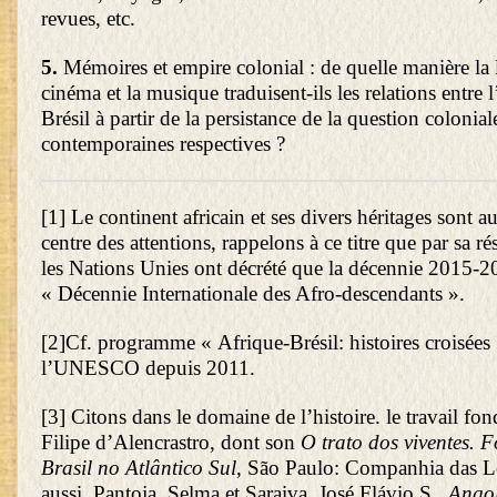
revues, etc.
5.
Mémoires et empire colonial : de quelle manière la li
cinéma et la musique traduisent-ils les relations entre l
Brésil à partir de la persistance de la question colonial
contemporaines respectives ?
[1]
Le continent africain et ses divers héritages sont a
centre des attentions, rappelons à ce titre que par sa r
les Nations Unies ont décrété que la décennie 2015-20
« Décennie Internationale des Afro-descendants ».
[2]
Cf. programme « Afrique-Brésil: histoires croisées
l’UNESCO depuis 2011.
[3]
Citons dans le domaine de l’histoire. le travail fo
Filipe d’Alencrastro, dont son
O trato dos viventes.
Brasil no Atlântico Sul
, São Paulo: Companhia das L
aussi, Pantoja, Selma et Saraiva, José Flávio S.,
Angol