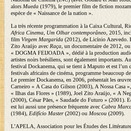
alors
Mueda
(1979), le premier film de fiction mozam
espèce de « Naissance de la nation ».
La très récente programmation à la Caixa Cultural, Ri
Africa Cinema, Um Olhar contemporâneo
, 2015, in
film
Virgem Margarida
(2012), de Licínio Azevedo. L
Zito Araújo avec
Raça
, un documentaire de 2012, o
« DOGMA FEIJOADA », dédié à la production audio
artistes noirs brésiliens, sont également importants.
festival Dockanema, qui se tient à Maputo et est l’un 
festivals africains de cinéma, programme beaucoup de
Le premier Dockanema, en 2006, présentait les œuvr
Carneiro « A Casa do Gilson (2003), A Nossa Casa »,
« Ilhas das Flores » (1989), Joel Zito Araújo, « A Ne
(2000), César Pães, « Saudade do Futuro » (2001). 
est lui aussi une présence fréquente avec
Cabra Marca
(1984),
Edifício Master
(2002) ou
Moscou
(2009).
L’APELA, Association pour les Études des Littérature