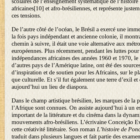
scolaires de l’enseignement systématique de l’histoire 
africaines
[10]
et afro-brésiliennes, et représente juste
ces tensions.
De l’autre côté de l’océan, le Brésil a exercé une imme
la fois pays indépendant et ancienne colonie, il montra
chemin à suivre, il était une voie alternative aux métr
européennes. Plus récemment, pendant les luttes pour 
indépendances africaines des années 1960 et 1970, le
d’autres pays de l’Amérique latine, ont été des sourc
d’inspiration et de soutien pour les Africains, sur le pl
que culturelle. Et s’il fut également une terre d’exil et d
aujourd’hui un lieu de diaspora.
Dans le champ artistique brésilien, les marques de la 
l’Afrique sont connues. On assiste aujourd’hui à un es
important de la littérature et du cinéma dans la dyna
mouvements afro-brésiliens. L’écrivaine Conceição Ev
cette créativité littéraire. Son roman
L’histoire de Pon
traduit dans plusieurs langues et fait partie des exam