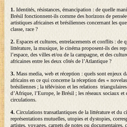
1.
Identités, résistances, émancipation : de quelle mani
Brésil fonctionnent-ils comme des horizons de pensée
artistiques africaines et brésiliennes concernant les qu
classe, race ?
2.
Espaces et cultures, entrelacements et conflits : de 
littérature, la musique, le cinéma proposent-ils des rep
l’espace, des villes et/ou de la campagne, et des cultur
africaines entre les deux côtés de l’Atlantique ?
3.
Mass media, web et réception : quels sont enjeux d
africains en ce qui concerne la réception des « novelas
brésiliennes ; la télévision et les relations triangulaire
d’Afrique, l’Europe, le Brésil ; les réseaux sociaux e
circulations.
4.
Circulations transatlantiques de la littérature et du 
représentations mutuelles, utopies et dystopies, corre
artistes, voyages, carnets de notes ou documentaires, c