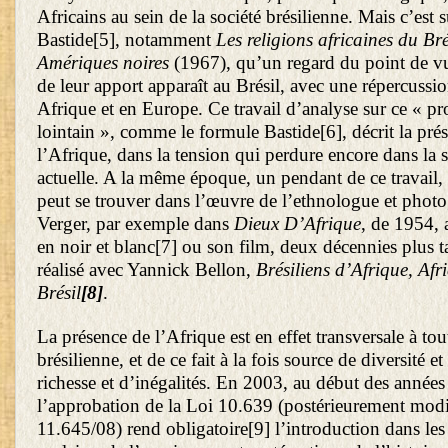
Africains au sein de la société brésilienne. Mais c’est
Bastide
[5]
, notamment
Les religions africaines du Br
Amériques noires
(1967), qu’un regard du point de vu
de leur apport apparaît au Brésil, avec une répercussi
Afrique et en Europe. Ce travail d’analyse sur ce « pr
lointain », comme le formule Bastide
[6]
, décrit la pr
l’Afrique, dans la tension qui perdure encore dans la s
actuelle. A la même époque, un pendant de ce travail, 
peut se trouver dans l’œuvre de l’ethnologue et photo
Verger, par exemple dans
Dieux D’Afrique
, de 1954,
en noir et blanc
[7]
ou son film, deux décennies plus t
réalisé avec Yannick Bellon,
Brésiliens d’Afrique, Afr
Brésil
[8]
.
La présence de l’Afrique est en effet transversale à tout
brésilienne, et de ce fait à la fois source de diversité e
richesse et d’inégalités. En 2003, au début des années
l’approbation de la Loi 10.639 (postérieurement modif
11.645/08) rend obligatoire
[9]
l’introduction dans le