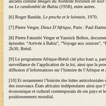
anciens comme
Images du Nordeste brésilien en noir 
ou
Le candomblé de Bahia
(1958), entre autres.
[6]
Roger Bastide,
Le proche et le lointain
, 1970.
[7]
Pierre Verger,
Dieux D’Afrique
, Paris : Paul Hart
[8]
Pierre Fatumbi Verger et Yannick Bellon, document
épisodes: “Arrivée à Bahia”, “Voyage aux sources”, “
2h30, Brésil.
[9]
Le programme Afrique-Brésil cité plus haut a, parmi
surveillance de l’application de la loi, ainsi que la pro
diffusion d’informations sur l’histoire de l’Afrique et 
[10]
Et notamment l’histoire des luttes anticoloniales e
des nouveaux États africains indépendants ainsi que l’
économique et culturel contemporain de ces pays et l
positionnement mondial.