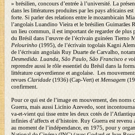
» brésilien, concours d’entrée à l’université. La prése
dans les littératures produites par les pays africains est 
forte. Si parler des relations entre le mozambicain Mi
l’angolais Luandino Vieira et le brésilien Guimarães 
un lieu commun, il est important de regarder de plus p
du Brésil dans l’œuvre de l’écrivain guinéen Tiern
Pelourinho
(1995), de l’écrivain togolais Kagni Alem
de l’écrivain angolais Ruy Duarte de Carvalho, not
Desmedida. Luanda, São Paulo, São Francisco e vol
reprendre aussi le rôle essentiel du Brésil dans la form
littérature capverdienne et angolaise. Les mouvement
revues
Claridade
(1936) (Cap-Vert) et
Mensagem
(19
confirment.
Pour ce qui est de l’image en mouvement, des nom
Guerra, mais aussi Licínio Azevedo, sont incontournabl
va-et-vient qui tisse entre les deux cotés de l’Atlantiq
infinies d’affects et d’histoire. Ruy Guerra est reve
au moment de l’indépendance, en 1975, pour y organis
National de Cinéma (INC) (avec Godard et Jean Rouch)