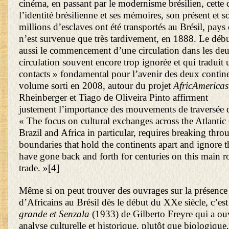
cinéma, en passant par le modernisme brésilien, cette 
l’identité brésilienne et ses mémoires, son présent et 
millions d’esclaves ont été transportés au Brésil, pays 
n’est survenue que très tardivement, en 1888. Le début 
aussi le commencement d’une circulation dans les deu
circulation souvent encore trop ignorée et qui traduit
contacts » fondamental pour l’avenir des deux contin
volume sorti en 2008, autour du projet
AfricAmericas
Rheinberger et Tiago de Oliveira Pinto affirment
justement l’importance des mouvements de traversée de
« The focus on cultural exchanges across the Atlanti
Brazil and Africa in particular, requires breaking thr
boundaries that hold the continents apart and ignore 
have gone back and forth for centuries on this main ro
trade. »
[4]
Même si on peut trouver des ouvrages sur la présence
d’Africains au Brésil dès le début du XXe siècle, c’es
grande et Senzala
(1933) de Gilberto Freyre qui a ouv
analyse culturelle et historique, plutôt que biologique